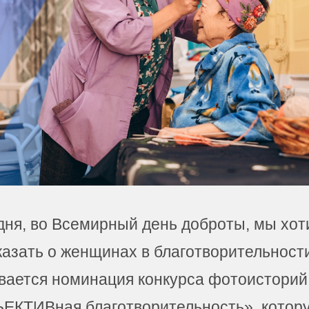
дня, во Всемирный день доброты, мы хот
азать о женщинах в благо­твори­тельно­сти
вается номинация конкурса фотоисторий
ЕКТИВная благо­твори­тель­ность», котор