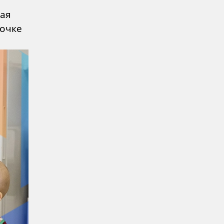
рая
вочке