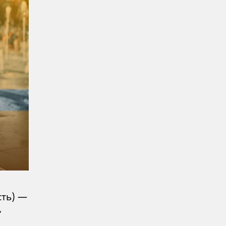
ть) —
»