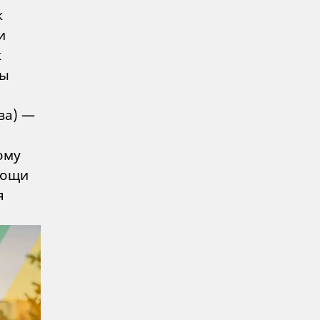
к
и
к
лы
ва) —
ому
мощи
я