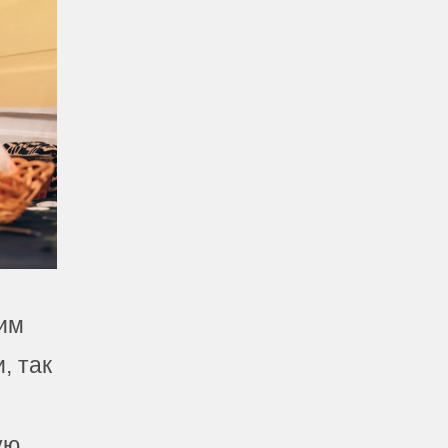
им
, так
ую