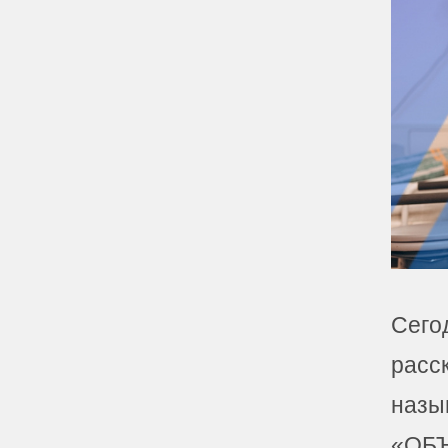
Сего
расск
назы
«ОБЪ