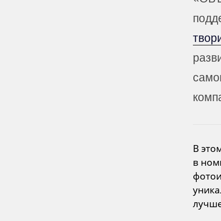
подд
твори
разв
само
комп
В это
в ном
фотои
уника
лучш