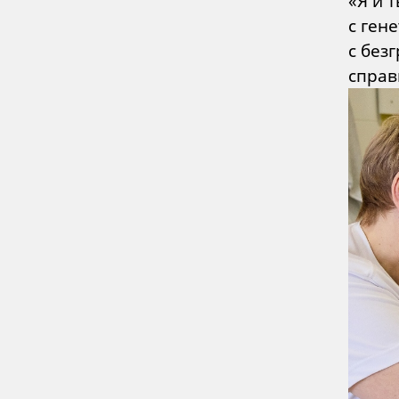
«Я и 
с ген
с без
справ