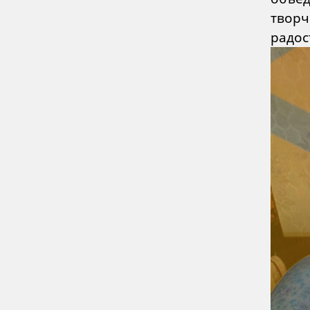
творч
радос