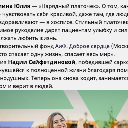
мина Юлия
— «Нарядный платочек». О том, ка
 чувствовать себя красивой, даже там, где люд
здоравливают — в хосписе. Стильный платоче
имое рукоделие дарят пациентам улыбку и си
лжать любить жизнь.
творительный фонд
АиФ. Доброе сердце
(Моск
 кто спасает одну жизнь, спасает весь мир».
рия
Надии Сейфетдиновой
, победившей сарк
нувшейся к полноценной жизни благодаря по
нодушных. Теперь она снова ходит, занимаетс
ом и верит в людей.