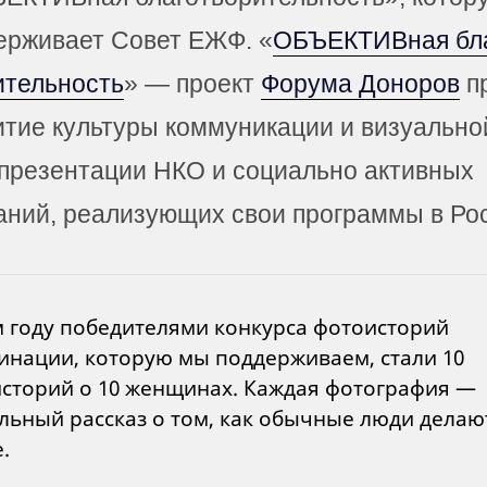
ерживает Совет ЕЖФ. «
ОБЪЕКТИВная бла
­тель­ность
» — проект
Форума Доноров
п
итие культуры коммуникации и визуально
презентации НКО и социально активных
аний, реализующих свои программы в Ро
м году победителями конкурса фотоисторий
инации, которую мы поддерживаем, стали 10
сторий о 10 женщинах. Каждая фотография —
льный рассказ о том, как обычные люди делаю
е.