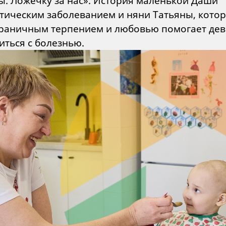
ты. Ложечку за нас». История маленькой Даши
етическим заболеванием и няни Татьяны, кото
граничным терпением и любовью помогает де
иться с болезнью.