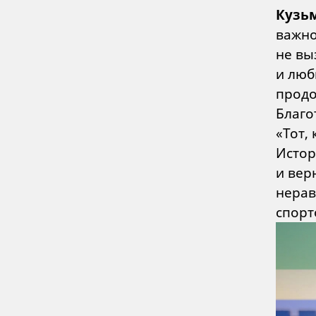
Кузь
важно
не вы
и люб
продо
Благо
«Тот,
Исто
и вер
нерав
спорт