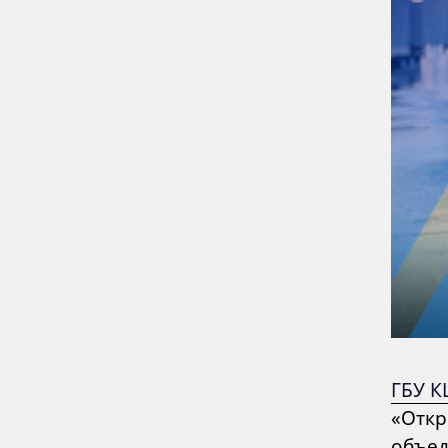
ГБУ К
«Откр
объед