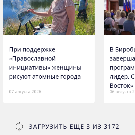
При поддержке
В Бироб
«Православной
заверш
инициативы» женщины
програ
рисуют атомные города
лидер. 
Восток»
07 августа 2026
06 августа 
ЗАГРУЗИТЬ ЕЩЕ
3
ИЗ
3172