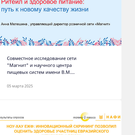
Совместное исследование сети
"Магнит" и научного центра
пищевых систем имени В.М.
Горбатова РАН о будущем
здорового питания
05 марта 2025