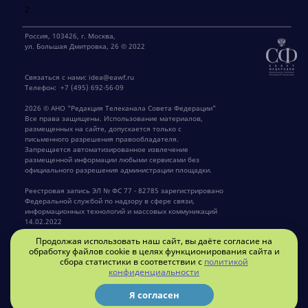
2
Россия, 103426, г. Москва,
ул. Большая Дмитровка, 26 © 2022
Связаться с нами:
idea@eawf.ru
Телефон:
+7 (495) 692-56-09
2026 © АНО "Редакция Телеканала Совета Федерации"
Все права защищены. Использование материалов,
размещенных на сайте, допускается только с
письменного разрешения правообладателя.
Запрещается автоматизированное извлечение
размещенной информации любыми сервисами без
официального разрешения администрации площадки.
Реестровая запись ЭЛ № ФС 77 - 82785 зарегистрировано
Федеральной службой по надзору в сфере связи,
информационных технологий и массовых коммуникаций
14.02.2022
Продолжая использовать наш сайт, вы даёте согласие на
Главный редактор Крылов Г.В.
обработку файлов cookie в целях функционирования сайта и
сбора статистики в соответствии с
политикой
конфиденциальности
Privacy policy
Я согласен