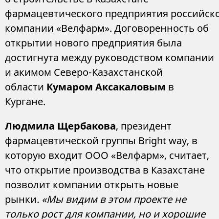
фармацевтического предприятия российск
компании «Велфарм». Договоренность об
открытии нового предприятия была
достигнута между руководством компании
и акимом Северо-Казахстанской
области
Кумар
ом
Аксакалов
ым
в
Кургане.
Людмила Щербакова
, президент
фармацевтической группы Bright way, в
которую входит ООО «Велфарм»,
считает,
что открытие производства в Казахстане
позволит компании открыть новые
рынки
.
«
Мы видим в этом проекте
не
только
рост
для
компании
, но
и хорошие