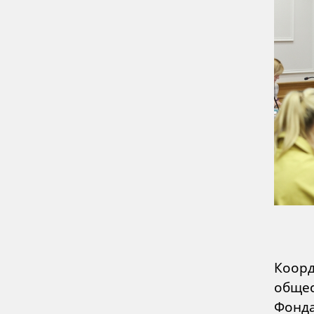
Коорд
общес
Фонда