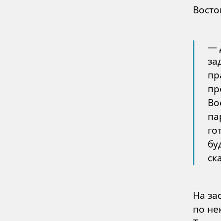
Восто
— 
за
пр
пр
Во
па
го
бу
ск
На за
по не