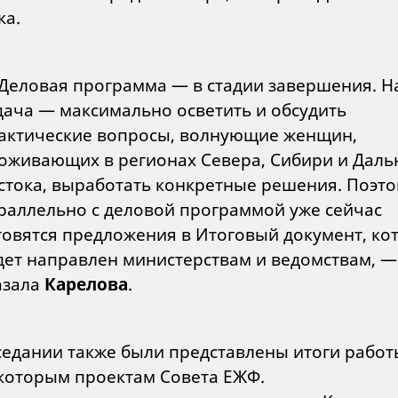
ка.
Деловая программа — в стадии завершения. 
дача — максимально осветить и обсудить
актические вопросы, волнующие женщин,
оживающих в регионах Севера, Сибири и Даль
стока, выработать конкретные решения. Поэт
раллельно с деловой программой уже сейчас
товятся предложения в Итоговый документ, ко
дет направлен министерствам и ведомствам, —
азала
Карелова
.
седании также были представлены итоги работ
которым проектам Совета ЕЖФ.