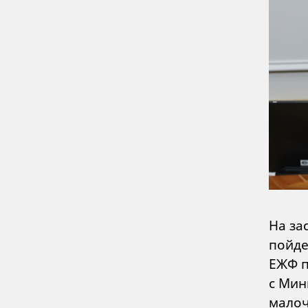
На за
пойде
ЕЖФ п
с Мин
малоч