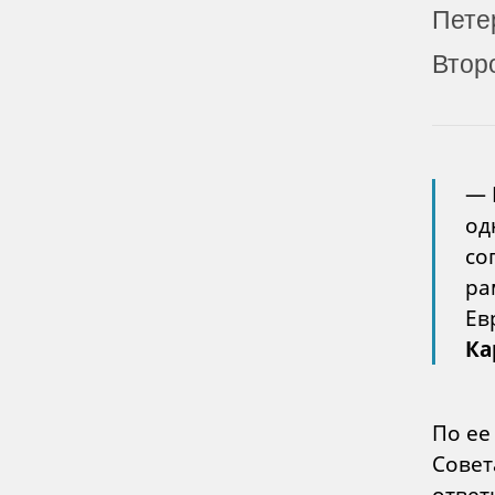
Пете
Втор
— 
од
со
ра
Ев
Ка
По ее
Совет
ответ