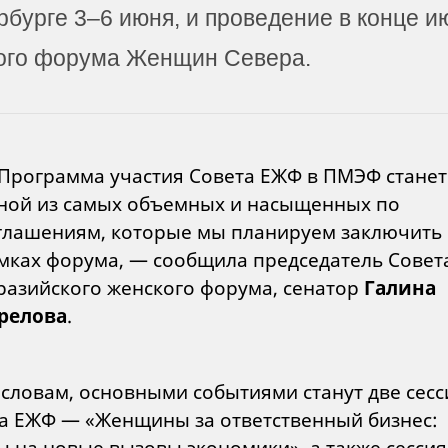
рбурге 3–6 июня, и проведение в конце и
ого форума Женщин Севера.
Программа участия Совета ЕЖФ в ПМЭФ станет
ной из самых объемных и насыщенных по
глашениям, которые мы планируем заключить 
мках форума, — сообщила председатель Совет
разийского женского форума, сенатор
Галина
релова
.
 словам, основными событиями станут две сесс
а ЕЖФ — «Женщины за ответственный бизнес:
ы на новые вызовы экономики», а также сессия