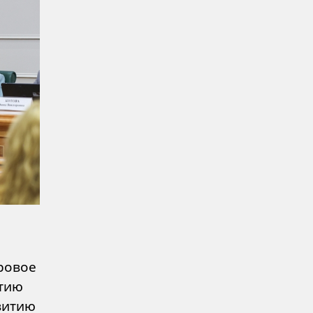
ровое
итию
витию