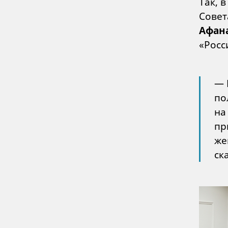
Так, 
Совет
Афан
«Росс
— 
по
на
пр
же
ск