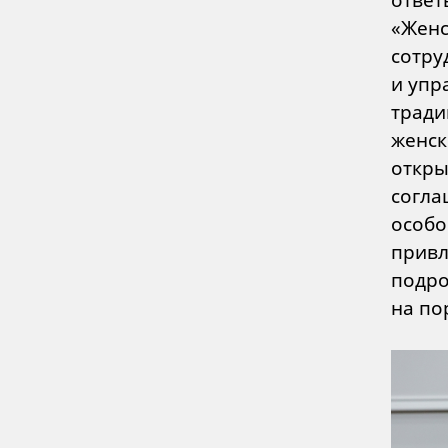
«Женс
сотру
и упр
тради
женск
откры
согла
особо
привл
подро
на по