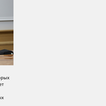
орых
ет
ых