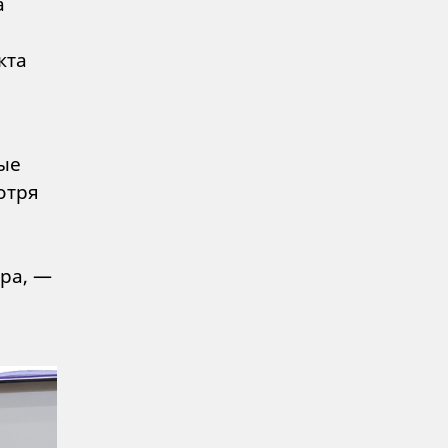
а
кта
дые
отря
ра, —