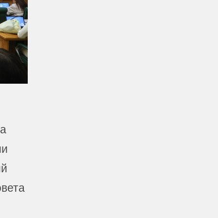
та
ии
ий
овета