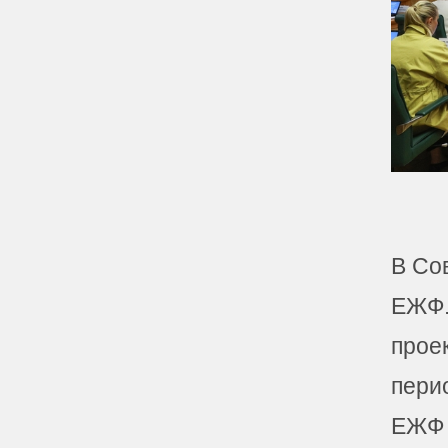
В Со
ЕЖФ.
прое
пери
ЕЖФ 