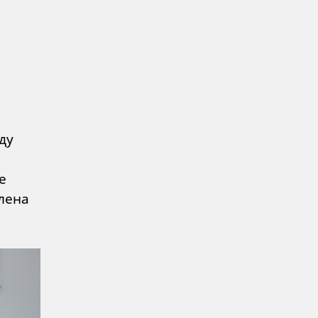
ду
е
лена