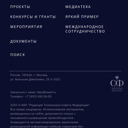
ПРОЕКТЫ
МЕДИАТЕКА
КОНКУРСЫ И ГРАНТЫ
ЯРКИЙ ПРИМЕР
МЕРОПРИЯТИЯ
МЕЖДУНАРОДНОЕ
СОТРУДНИЧЕСТВО
ДОКУМЕНТЫ
ПОИСК
2
Россия, 103426, г. Москва,
ул. Большая Дмитровка, 26 © 2022
Связаться с нами:
idea@eawf.ru
Телефон:
+7 (495) 692-56-09
2026 © АНО "Редакция Телеканала Совета Федерации"
Все права защищены. Использование материалов,
размещенных на сайте, допускается только с
письменного разрешения правообладателя.
Запрещается автоматизированное извлечение
размещенной информации любыми сервисами без